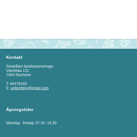
Kontakt
Solstrålen familiebarnehage
Væretrøa 122
7054 Ranheim
T: 40478340
E:
solfambhg@gmail.com
Åpningstider
Mandag - fredag: 07.30 -16.30