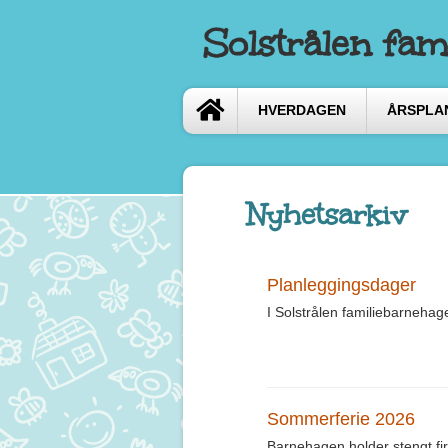
Solstrålen fam
HVERDAGEN
ÅRSPLA
Nyhetsarkiv
Planleggingsdager
I Solstrålen familiebarnehag
Sommerferie 2026
Barnehagen holder stengt fire