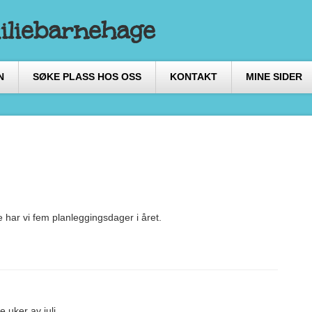
iliebarnehage
N
SØKE PLASS HOS OSS
KONTAKT
MINE SIDER
e har vi fem planleggingsdager i året.
 uker av juli.