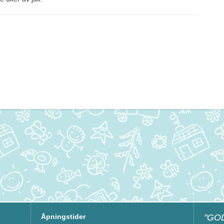
Åpningstider
"GO